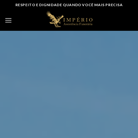
RESPEITO E DIGNIDADE QUANDO VOCÊ MAIS PRECISA