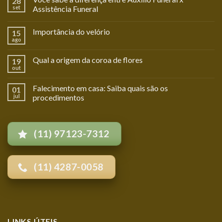
28
set
Assistência Funeral
Importância do velório
15
ago
Qual a origem da coroa de flores
19
out
Falecimento em casa: Saiba quais são os
01
jul
procedimentos
(11) 97123-7312
(11) 4287-0058
LINKS ÚTEIS